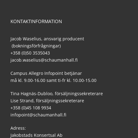
KONTAKTINFORMATION
Jacob Waselius, ansvarig producent
(bokningsförfrågningar)
+358 (0)50 3535043
jacob.waselius@schaumanhall.fi
Campus Allegro Infopoint betjänar
må kl. 9.00-16.00 samt ti-fr kl. 10.00-15.00
Tina Hagnäs-Dubloo, försäljningssekreterare
Lise Strand, försäljningssekreterare
+358 (0)45 108 9934
infopoint@schaumanhall.fi
Adress:
Jakobstads Konsertsal Ab