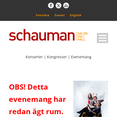
Svenska
Suomi
English
Konserter | Kongresser | Evenemang
OBS! Detta
evenemang har
redan ägt rum.