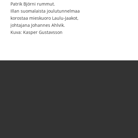
Patrik Björni rummut.
Illan suomalaista joulutunnelmaa
korostaa mieskuoro Laulu-Jaakot,
johtajana Johannes Ahlvik.
Kuva: Kasper Gustavsson