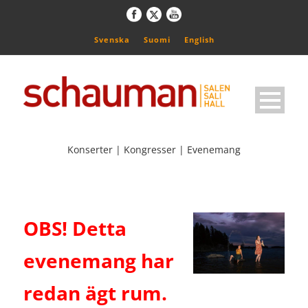
Svenska
Suomi
English
Konserter | Kongresser | Evenemang
OBS! Detta
evenemang har
redan ägt rum.