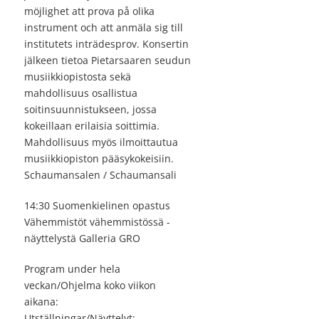
möjlighet att prova på olika
instrument och att anmäla sig till
institutets inträdesprov. Konsertin
jälkeen tietoa Pietarsaaren seudun
musiikkiopistosta sekä
mahdollisuus osallistua
soitinsuunnistukseen, jossa
kokeillaan erilaisia soittimia.
Mahdollisuus myös ilmoittautua
musiikkiopiston pääsykokeisiin.
Schaumansalen / Schaumansali
14:30 Suomenkielinen opastus
Vähemmistöt vähemmistössä -
näyttelystä Galleria GRO
Program under hela
veckan/Ohjelma koko viikon
aikana:
Utställningar/Näyttelyt: