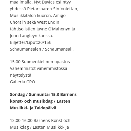
maailmalla. Nyt Davies esiintyy
yhdessä Pietarsaaren Sinfoniettan,
Musiikkitalon kuoron, Amigo
Choral’n sekä West Endin
tähtisolistien Jayne O’Mahonyn ja
John Langleyn kanssa.
Biljetter/Liput:20/15€
Schaumansalen / Schaumansali.
15:00 Suomenkielinen opastus
Vähemmistöt vähemmistössä -
näyttelystä
Galleria GRO
Söndag / Sunnuntai 15.3 Barnens
konst- och musikdag / Lasten
Musiikki- ja Taidepäivä
13:00-16:00 Barnens Konst och
Musikdag / Lasten Musiikki- ja