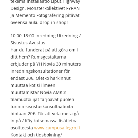
tekemä installaatio Liput.Highway
Design, Mönsterkollektivet FYRAN
ja Memento Fotografering pitävät
oveensa auki, drop-in shop!
10:00-18:00 Inredning Utredning /
Sisustus Avustus
Har du funderat på att göra om i
ditt hem? Rumsgestaltarna
erbjuder på YH Novia 30 minuters
inredningskonsultationer för
endast 20€. Oletko harkinnut
muuttaa kotisi ilmeen
muuttamista? Novia AMK:n
tilamuotoilijat tarjoavat puolen
tunnin sisustuskonsultaatioita
hintaan 20€. För att veta mera gå
in på / Käy katsomassa lisätietoa
osoitteesta
www.campusallegro.fi
Kontakt och tidsbokning/