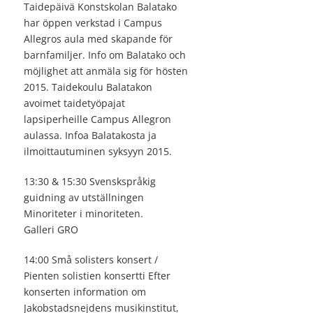
Taidepäivä Konstskolan Balatako
har öppen verkstad i Campus
Allegros aula med skapande för
barnfamiljer. Info om Balatako och
möjlighet att anmäla sig för hösten
2015. Taidekoulu Balatakon
avoimet taidetyöpajat
lapsiperheille Campus Allegron
aulassa. Infoa Balatakosta ja
ilmoittautuminen syksyyn 2015.
13:30 & 15:30 Svenskspråkig
guidning av utställningen
Minoriteter i minoriteten.
Galleri GRO
14:00 Små solisters konsert /
Pienten solistien konsertti Efter
konserten information om
Jakobstadsnejdens musikinstitut,