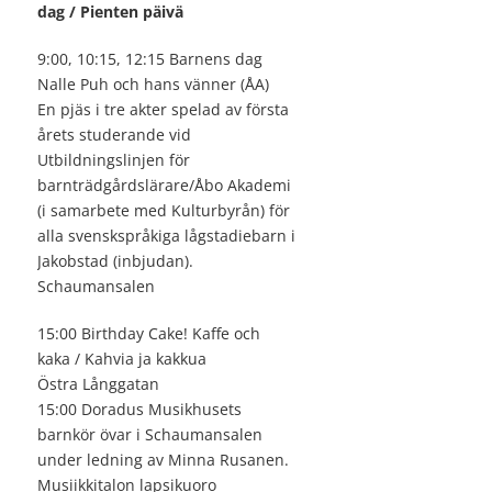
dag / Pienten päivä
9:00, 10:15, 12:15 Barnens dag
Nalle Puh och hans vänner (ÅA)
En pjäs i tre akter spelad av första
årets studerande vid
Utbildningslinjen för
barnträdgårdslärare/Åbo Akademi
(i samarbete med Kulturbyrån) för
alla svenskspråkiga lågstadiebarn i
Jakobstad (inbjudan).
Schaumansalen
15:00 Birthday Cake! Kaffe och
kaka / Kahvia ja kakkua
Östra Långgatan
15:00 Doradus Musikhusets
barnkör övar i Schaumansalen
under ledning av Minna Rusanen.
Musiikkitalon lapsikuoro