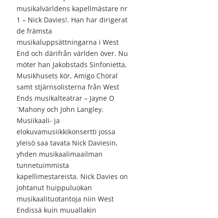
musikalvärldens kapellmästare nr
1 – Nick Davies!. Han har dirigerat
de främsta
musikaluppsättningarna i West
End och därifrån världen över. Nu
möter han Jakobstads Sinfonietta,
Musikhusets kör, Amigo Choral
samt stjärnsolisterna från West
Ends musikalteatrar – Jayne O
´Mahony och John Langley.
Musiikaali- ja
elokuvamusiikkikonsertti jossa
yleisö saa tavata Nick Daviesin,
yhden musikaalimaailman
tunnetuimmista
kapellimestareista. Nick Davies on
johtanut huippuluokan
musikaalituotantoja niin West
Endissä kuin muuallakin