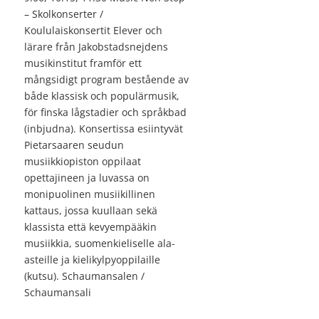
– Skolkonserter /
Koululaiskonsertit Elever och
lärare från Jakobstadsnejdens
musikinstitut framför ett
mångsidigt program bestående av
både klassisk och populärmusik,
för finska lågstadier och språkbad
(inbjudna). Konsertissa esiintyvät
Pietarsaaren seudun
musiikkiopiston oppilaat
opettajineen ja luvassa on
monipuolinen musiikillinen
kattaus, jossa kuullaan sekä
klassista että kevyempääkin
musiikkia, suomenkieliselle ala-
asteille ja kielikylpyoppilaille
(kutsu). Schaumansalen /
Schaumansali