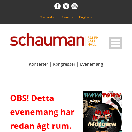
Svenska
Suomi
English
Konserter | Kongresser | Evenemang
OBS! Detta
evenemang har
redan ägt rum.