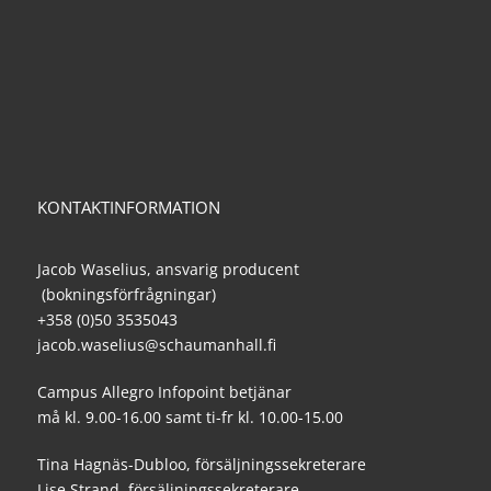
KONTAKTINFORMATION
Jacob Waselius, ansvarig producent
(bokningsförfrågningar)
+358 (0)50 3535043
jacob.waselius@schaumanhall.fi
Campus Allegro Infopoint betjänar
må kl. 9.00-16.00 samt ti-fr kl. 10.00-15.00
Tina Hagnäs-Dubloo, försäljningssekreterare
Lise Strand, försäljningssekreterare