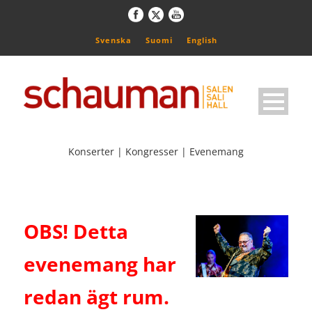
Svenska
Suomi
English
Konserter | Kongresser | Evenemang
OBS! Detta
evenemang har
redan ägt rum.