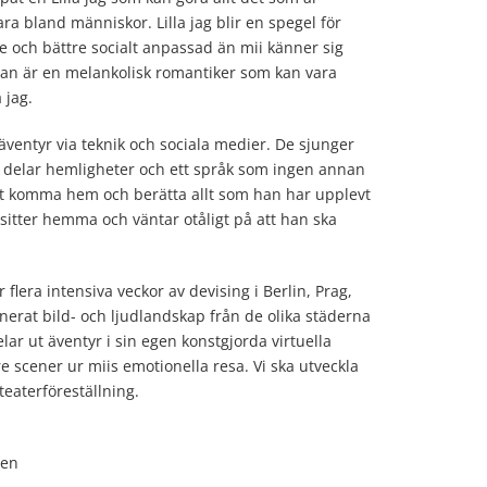
a bland människor. Lilla jag blir en spegel för
e och bättre socialt an
passad än mii känner sig
 han är en melankolisk romantiker som kan vara
 jag.
s äventyr via teknik och sociala medier. De sjunger
 delar hemligheter och ett språk som ingen annan
nart komma hem och berätta allt som han har upplevt
sitter hemma och väntar otåligt på att han ska
flera intensiva veckor av devising i Berlin, Prag,
nerat bild- och ljudlandskap från de olika städerna
pelar ut äventyr i sin egen konstgjorda virtuella
re scener ur miis emotionella resa. Vi ska utveckla
teaterföreställning.
ten