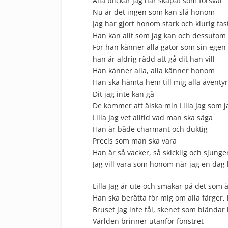
Alla blickar jag har skapat som försvar
Nu är det ingen som kan slå honom
Jag har gjort honom stark och klurig fas
Han kan allt som jag kan och dessutom
För han känner alla gator som sin egen
han är aldrig rädd att gå dit han vill
Han känner alla, alla känner honom
Han ska hämta hem till mig alla äventy
Dit jag inte kan gå
De kommer att älska min Lilla Jag som 
Lilla Jag vet alltid vad man ska säga
Han är både charmant och duktig
Precis som man ska vara
Han är så vacker, så skicklig och sjunger
Jag vill vara som honom när jag en dag b
Lilla Jag är ute och smakar på det som är
Han ska berätta för mig om alla färger,
Bruset jag inte tål, skenet som bländar
Världen brinner utanför fönstret