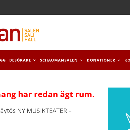
OGG
BESÖKARE
SCHAUMANSALEN
DONATIONER
K
ang har redan ägt rum.
näytös NY MUSIKTEATER –