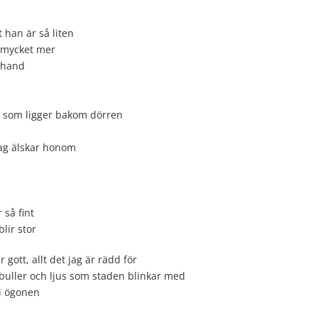
t han är så liten
 mycket mer
 hand
r som ligger bakom dörren
jag älskar honom
 så fint
lir stor
 gott, allt det jag är rädd för
 buller och ljus som staden blinkar med
 i ögonen