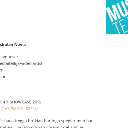
skolan Novia
composer
eotaiteilija/video artist
er
cian
 at 4 X SHOWCASE 20 &
1716379691928261/
)
nför hans trygga bo. Han har inga speglar men han
pat en Lilla jag som kan göra allt det som är