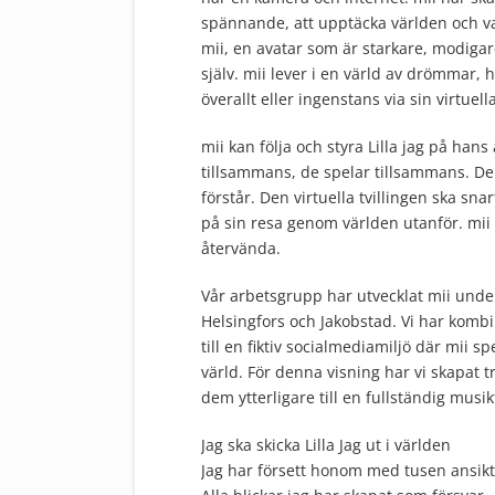
spännande, att upptäcka världen och var
mii, en avatar som är starkare, modigar
själv. mii lever i en värld av drömmar,
överallt eller ingenstans via sin virtuella
mii kan följa och styra Lilla jag på han
tillsammans, de spelar tillsammans. De
förstår. Den virtuella tvillingen ska s
på sin resa genom världen utanför. mii 
återvända.
Vår arbetsgrupp har utvecklat mii under 
Helsingfors och Jakobstad. Vi har kombi
till en fiktiv socialmediamiljö där mii s
värld. För denna visning har vi skapat t
dem ytterligare till en fullständig musik
Jag ska skicka Lilla Jag ut i världen
Jag har försett honom med tusen ansik