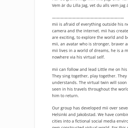
Vem är du Lilla Jag, vet du alls vem jag 
————————–
————————–
—
mii is afraid of everything outside his 
camera and the internet. mii has created
are exciting, to explore the world and 
mii, an avatar who is stronger, braver a
mii lives in a world of dreams, he is 
nowhere via his virtual self.
mii can follow and lead Little me on hi
They sing together, play together. They
understands. The virtual twin will soo
seen in his travels throughout the world
him to return.
Our group has developed mii over severa
Helsinki and Jakobstad. We have combi
cities into a fictional social media env
own constructed virtual world. For thi