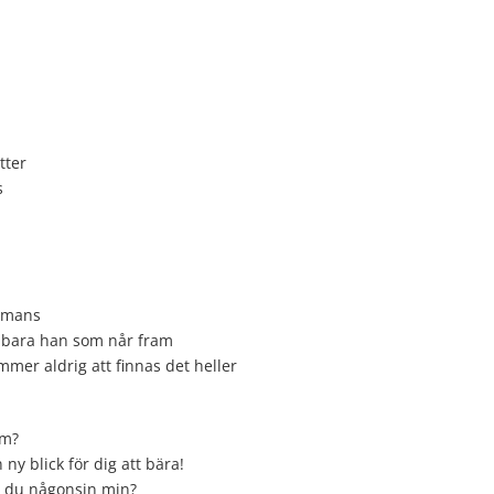
tter
s
ammans
r bara han som når fram
mer aldrig att finnas det heller
em?
 ny blick för dig att bära!
ar du någonsin min?