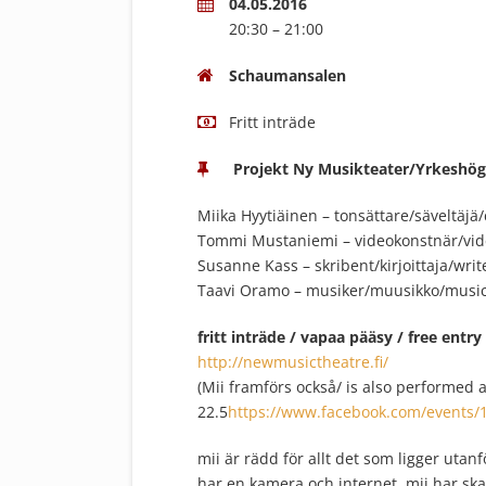
04.05.2016
20:30 – 21:00
Schaumansalen
Fritt inträde
Projekt Ny Musikteater/Yrkeshög
Miika Hyytiäinen – tonsättare/säveltäjä/
Tommi Mustaniemi – videokonstnär/
vid
Susanne Kass – skribent/kirjoittaja/
writ
Taavi Oramo – musiker/muusikko/musi
fritt inträde / vapaa pääsy / free entry
http://newmusictheatre.fi/
(Mii framförs också/ is also performed
22.5
https://www.facebook.com/
events/
mii är rädd för allt det som ligger uta
har en kamera och internet. mii har ska