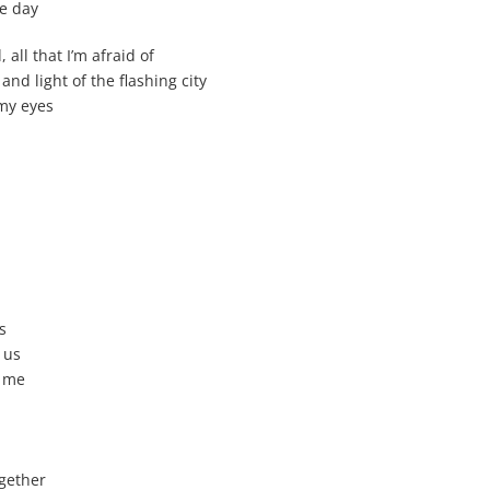
ne day
 all that I’m afraid of
 and light of the flashing city
 my eyes
s
 us
h me
gether