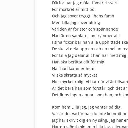
Därför har jag målat fönstret svart
För mörkret är mitt bo
Och jag sover tryggt i hans famn
Men Lilla Jag sover aldrig
Världen är för stor och spännande
Han är en samlare som rymmer allt
I sina fickor bär han alla upphittade ska
De ska vi dela upp en och en mellan os
För Lilla Jag delar allt han har med mig
Han ska berätta allt för mig
När han kommer hem
Vi ska skratta så mycket
Hur mycket roligt vi har när vi är tills
Är det bara han som förstår, och det ä
Det finns ingen annan som han, och kom
Kom hem Lilla Jag, jag väntar på dig.
Var är du, varför har du inte kommit h
Jag har skrivit dig en ny sång, jag har en
Har du glömt mig, min lilla Jag, eller v