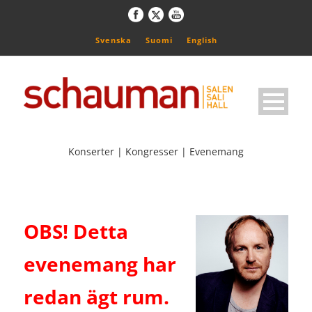
Svenska
Suomi
English
Konserter | Kongresser | Evenemang
OBS! Detta
evenemang har
redan ägt rum.