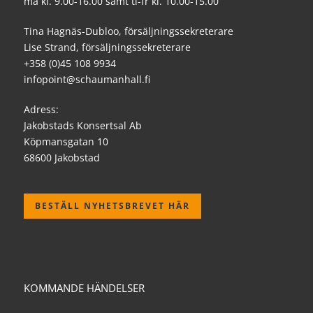
må kl. 9.00-16.00 samt ti-fr kl. 10.00-15.00
Tina Hagnäs-Dubloo, försäljningssekreterare
Lise Strand, försäljningssekreterare
+358 (0)45 108 9934
infopoint@schaumanhall.fi
Adress:
Jakobstads Konsertsal Ab
Köpmansgatan 10
68600 Jakobstad
BESTÄLL NYHETSBREVET HÄR
KOMMANDE HÄNDELSER