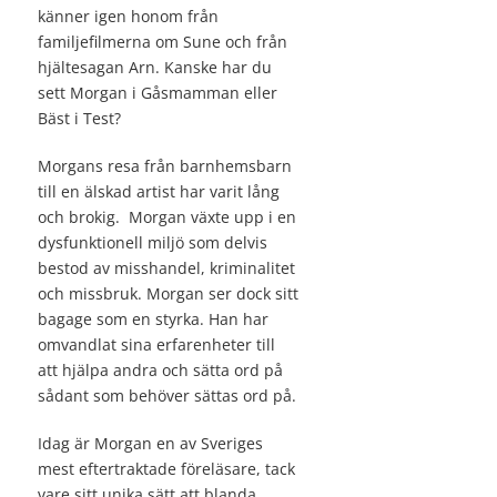
känner igen honom från
familjefilmerna om Sune och från
hjältesagan Arn. Kanske har du
sett Morgan i Gåsmamman eller
Bäst i Test?
Morgans resa från barnhemsbarn
till en älskad artist har varit lång
och brokig. Morgan växte upp i en
dysfunktionell miljö som delvis
bestod av misshandel, kriminalitet
och missbruk. Morgan ser dock sitt
bagage som en styrka. Han har
omvandlat sina erfarenheter till
att hjälpa andra och sätta ord på
sådant som behöver sättas ord på.
Idag är Morgan en av Sveriges
mest eftertraktade föreläsare, tack
vare sitt unika sätt att blanda