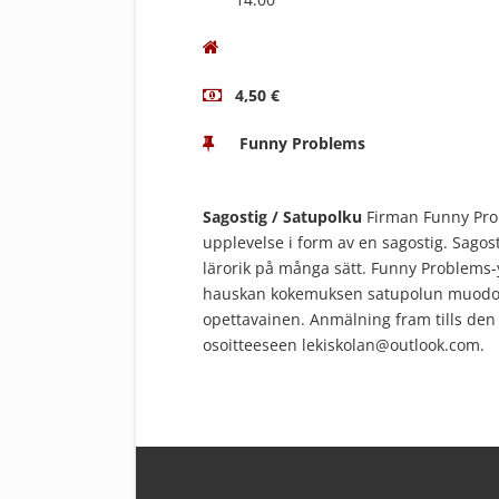
4,50 €
Funny Problems
Sagostig / Satupolku
Firman Funny Prob
upplevelse i form av en sagostig. Sagos
lärorik på många sätt. Funny Problems-y
hauskan kokemuksen satupolun muodos
opettavainen. Anmälning fram tills den 
osoitteeseen lekiskolan@outlook.com.