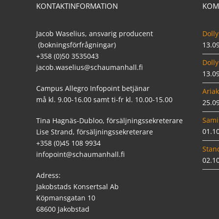
KONTAKTINFORMATION
KOM
Jacob Waselius, ansvarig producent
Dolly
(bokningsförfrågningar)
13.0
+358 (0)50 3535043
Dolly
jacob.waselius@schaumanhall.fi
13.0
Campus Allegro Infopoint betjänar
Ariak
må kl. 9.00-16.00 samt ti-fr kl. 10.00-15.00
25.0
Sami
Tina Hagnäs-Dubloo, försäljningssekreterare
01.1
Lise Strand, försäljningssekreterare
+358 (0)45 108 9934
Stan
infopoint@schaumanhall.fi
02.1
Adress:
Jakobstads Konsertsal Ab
Köpmansgatan 10
68600 Jakobstad