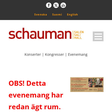
Svenska
Suomi
English
Konserter | Kongresser | Evenemang
OBS! Detta
evenemang har
redan ägt rum.